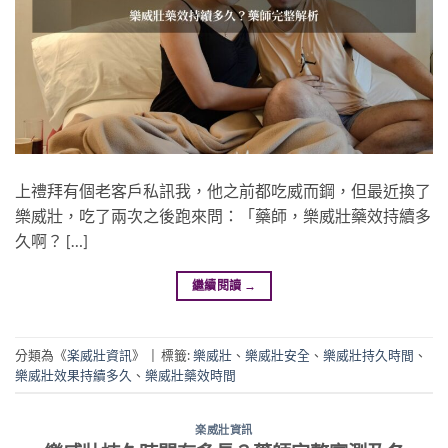
上禮拜有個老客戶私訊我，他之前都吃威而鋼，但最近換了
樂威壯，吃了兩次之後跑來問：「藥師，樂威壯藥效持續多
久啊？ […]
繼續閱讀
→
分類為《
楽威壯資訊
》
|
標籤:
樂威壯
、
樂威壯安全
、
樂威壯持久時間
、
樂威壯效果持續多久
、
樂威壯藥效時間
楽威壯資訊