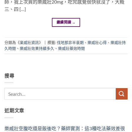
師，我上次買的樂威壯20mg，吃完感覺很快就沒了，大概
三、四 […]
繼續閱讀
→
分類為《
楽威壯資訊
》
|
標籤:
伐地那非半衰期
、
樂威壯心得
、
樂威壯持
久時間
、
樂威壯效果持續多久
、
樂威壯藥效時間
搜尋
近期文章
樂威壯空腹吃還是飯後吃？藥師實測：這3種吃法藥效差很