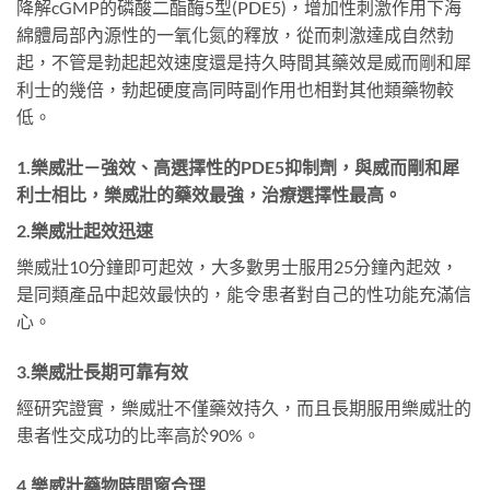
降解cGMP的磷酸二酯酶5型(PDE5)，增加性刺激作用下海
綿體局部內源性的一氧化氮的釋放，從而刺激達成自然勃
起，不管是勃起起效速度還是持久時間其藥效是威而剛和犀
利士的幾倍，勃起硬度高同時副作用也相對其他類藥物較
低。
1.樂威壯－強效、高選擇性的PDE5抑制劑，與威而剛和犀
利士相比，樂威壯的藥效最強，治療選擇性最高。
2.樂威壯起效迅速
樂威壯10分鐘即可起效，大多數男士服用25分鐘內起效，
是同類產品中起效最快的，能令患者對自己的性功能充滿信
心。
3.樂威壯長期可靠有效
經研究證實，樂威壯不僅藥效持久，而且長期服用樂威壯的
患者性交成功的比率高於90%。
4.樂威壯藥物時間窗合理