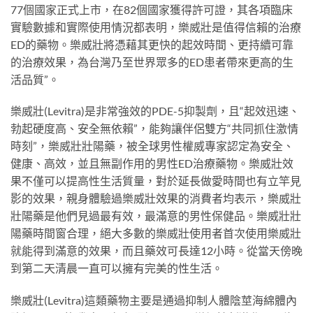
77個國家正式上市，在82個國家獲得許可證，其各項臨床
實驗數據和實際使用情況都表明，樂威壯是值得信賴的治療
ED的藥物。樂威壯將憑藉其更快的起效時間、更持續可靠
的治療效果，為台灣乃至世界眾多的ED患者帶來更高的生
活品質”。
樂威壯(Levitra)是非常強效的PDE-5抑製劑，且“起效迅速、
勃起硬度高、安全無依賴”，能夠讓伴侶雙方“共同抓住激情
時刻”，樂威壯壯陽藥，被全球男性權威專家認定為安全、
健康、高效，並且無副作用的男性ED治療藥物。樂威壯效
果不僅可以提高性生活質量，對於延長做愛時間也有立竿見
影的效果，親身體驗過樂威壯效果的消費者均表示，樂威壯
壯陽藥是他們見過最有效，最滿意的男性保健品。樂威壯壯
陽藥時間窗合理，絕大多數的樂威壯使用者首次使用樂威壯
就能得到滿意的效果，而且藥效可長達12小時。從當天傍晚
到第二天清晨一直可以擁有完美的性生活。
樂威壯(Levitra)這類藥物主要是通過抑制人體陰莖海綿體內