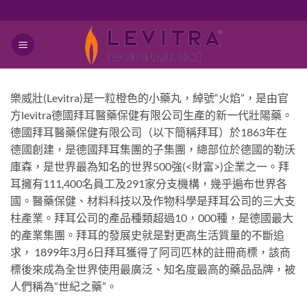
跳
轉
至
內
容
樂威壯(Levitra)是一粒橙色的小藥丸，綽號“火焰”，是由官
方levitra德國拜耳醫藥保健有限公司生產的新一代壯陽藥。
德國拜耳醫藥保健有限公司（以下簡稱拜耳）於1863年在
德國創建，是德國拜耳集團的子集團，總部位於德國的勒沃
庫森，是世界最為知名的世界500強(<財富>)企業之一。拜
耳擁有111,400名員工及291家分支機構，幾乎遍布世界各
國。醫藥保健、材料科技以及作物科學是拜耳公司的三大支
柱產業。拜耳公司的產品種類超過10，000種，是德國最大
的產業集團。拜耳的發展史就是對更高生活質量的不斷追
求， 1899年3月6日拜耳獲得了阿司匹林的註冊商標，該商
標後來成為全世界使用最廣泛、知名度最高的藥品品牌，被
人們稱為”世紀之藥”。