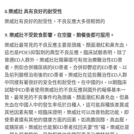
8.樂威壯 具有良好的耐受性
樂威壯有良好的耐受性，不良反應大多很輕微的
9. 樂威壯不受飲食影響，在空腹、飽餐後都可服用。
樂威壯最常見的不良反應主要是頭痛、顏面潮紅和鼻充血，
這也是PDE5抑製劑的典型不良反應。臨床試驗表明，除了
普通ED人群外，樂威壯壯陽藥還可有效治療難治性ED患
者，例如合併糖尿病的ED患者、合併抑鬱症的ED患者、以
及前列腺根治術後的ED患者，樂威壯在這些難治性ED人群
中同樣有著很好的安全性和耐受性。在中國的II、III期臨床
試驗中ED患者使用樂威壯的不良反應與國外的報導基本一
致，最常見的不良事件均為頭痛、顏面潮紅和鼻充血，但鼻
充血在中國人中的發生率低於白種人，這可能與種族差異或
其他因素有關。經臨床證明，樂威壯可以改善勃起功能，即
使患者還有其他的健康方面的因素，如高膽固醇，高血壓，
或糖尿病，樂威壯也能幫ED患者找回夫妻“性”福。樂威壯是