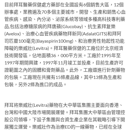
目前拜耳醫藥保健處方藥部在全國設有6個銷售大區，12個
辦事處，業務遍及70多個主要城市，開發、生產和銷售心血
管疾病、感染、內分泌、泌尿系統等領域多種高科技專利藥
品,包括治療糖尿病的拜唐蘋(Glucobay)、抗生素拜复樂
(Avelox)、治療心血管疾病藥物拜新同(AdalatGITS)和拜阿
司匹靈100毫克(Bayaspirin100mg)、和治療男性勃起性功能
障礙的樂威壯(Levitra)。拜耳醫藥保健的工廠位於北京經濟
技術開發區，佔地面積36，000平方米。工廠於1995年至
1997年期間興建，1997年11月竣工並投產，目前生產許可
證範圍之內的固體和膏劑藥品。此外，工廠還進行針劑藥物
的包裝。工廠現在共擁有15條產品線，其中13條為生產和
包裝，另外2條為進口的成品。
拜耳将樂威壯(Levitra)藥物在大中華區集團主要面向香港、
台灣和中國大陸市場開展運營。拜耳集團大中華區由管理控
股公司領導，下設子集團與合資生產企業在其戰略引導下開
展獨立運營。樂威壯作為治療ED的一線藥物，已經在全球