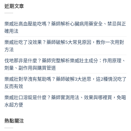
近期文章
樂威壯高血壓能吃嗎？藥師解析心臟病用藥安全、禁忌與正
確用法
樂威壯吃了沒效果？藥師破解5大常見原因，教你一次用對
方法
伐地那非是什麼？藥師完整解析樂威壯主成分：作用原理、
劑量、副作用與購買管道
樂威壯對早洩有幫助嗎？藥師破解3大迷思，這2種情況吃了
反而有效
樂威壯口溶錠是什麼？藥師實測用法、效果與哪裡買，免喝
水超方便
熱點關注