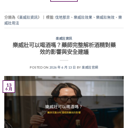
分類為《
楽威壯資訊
》
|
標籤:
伐地那非
、
樂威壯效果
、
樂威壯無效
、
樂
威壯用法
楽威壯資訊
樂威壯可以喝酒嗎？藥師完整解析酒精對藥
效的影響與安全建議
POSTED ON
2026 年 6 月 13 日
BY
楽威壯官網
13
6 月