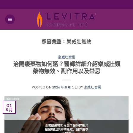
跳
轉
至
內
容
標籤彙整：
樂威壯無效
楽威壯資訊
治陽痿藥物如何選？醫師詳細介紹樂威壯類
藥物無效、副作用以及禁忌
POSTED ON
2026 年 8 月 1 日
BY
楽威壯官網
01
8 月