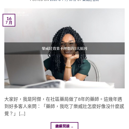
16
7 月
大家好，我是阿傑，在社區藥局做了8年的藥師。這幾年遇
到好多客人來問：「藥師，我吃了樂威壯怎麼好像沒什麼感
覺？」 […]
繼續閱讀
→