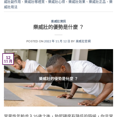
威壯副作用
、
樂威壯哪裡買
、
樂威壯心得
、
樂威壯效果
、
樂威壯正品
、
樂
威壯用法
楽威壯資訊
樂威壯的優勢是什麼 ？
POSTED ON
2022 年 11 月 12 日
BY
楽威壯官網
12
11 月
當男性年齡步入35歲之後，勃起硬度有降低的時候，你非常