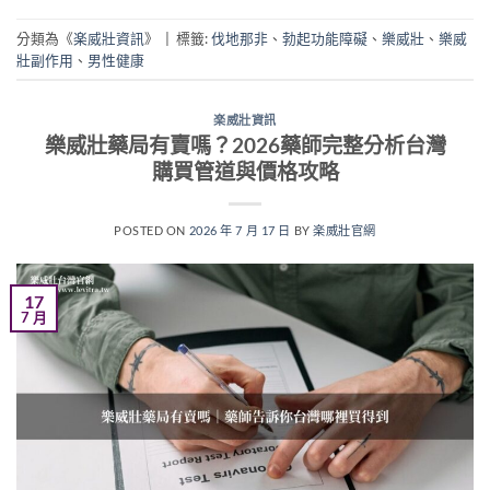
分類為《
楽威壯資訊
》
|
標籤:
伐地那非
、
勃起功能障礙
、
樂威壯
、
樂威
壯副作用
、
男性健康
楽威壯資訊
樂威壯藥局有賣嗎？2026藥師完整分析台灣
購買管道與價格攻略
POSTED ON
2026 年 7 月 17 日
BY
楽威壯官網
17
7 月