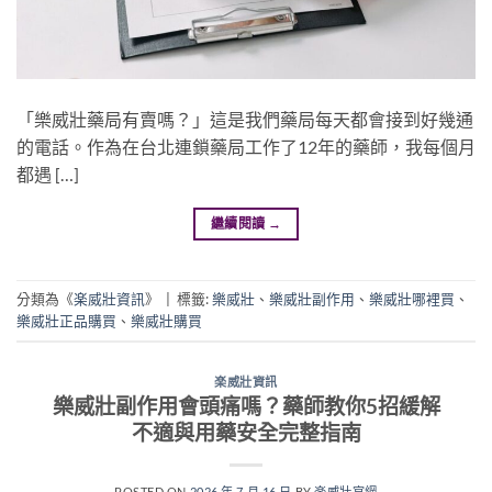
「樂威壯藥局有賣嗎？」這是我們藥局每天都會接到好幾通
的電話。作為在台北連鎖藥局工作了12年的藥師，我每個月
都遇 […]
繼續閱讀
→
分類為《
楽威壯資訊
》
|
標籤:
樂威壯
、
樂威壯副作用
、
樂威壯哪裡買
、
樂威壯正品購買
、
樂威壯購買
楽威壯資訊
樂威壯副作用會頭痛嗎？藥師教你5招緩解
不適與用藥安全完整指南
POSTED ON
2026 年 7 月 16 日
BY
楽威壯官網