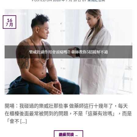
16
7 月
開場：我碰過的樂威壯那些事 做藥師這行十幾年了，每天
在櫃檯後面最常被問到的問題，不是「這藥有效嗎」，而是
「會不 […]
繼續閱讀
→