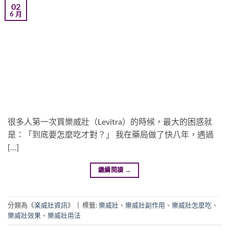
02
6 月
很多人第一次買樂威壯（Levitra）的時候，最大的困惑就
是：「到底要怎麼吃才對？」 我在藥局做了快八年，遇過
[…]
繼續閱讀
→
分類為《
楽威壯資訊
》
|
標籤:
樂威壯
、
樂威壯副作用
、
樂威壯怎麼吃
、
樂威壯效果
、
樂威壯用法