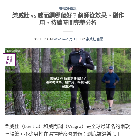
楽威壯資訊
樂威壯 vs 威而鋼哪個好？藥師從效果、副作
用、持續時間完整分析
POSTED ON
2026 年 6 月 1 日
BY
楽威壯官網
01
6 月
樂威壯（Levitra）和威而鋼（Viagra）是全球最知名的兩款
壯陽藥，不少男性在選擇時都會猶豫：到底該選樂 […]