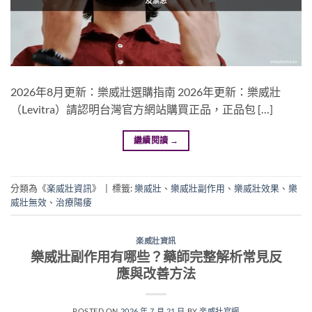
2026年8月更新：樂威壯選購指南 2026年更新：樂威壯
（Levitra）請認明台灣官方網站購買正品，正品包 […]
繼續閱讀
→
分類為《
楽威壯資訊
》
|
標籤:
樂威壯
、
樂威壯副作用
、
樂威壯效果
、
樂
威壯無效
、
治療陽痿
楽威壯資訊
樂威壯副作用有哪些？藥師完整解析常見反
應與改善方法
POSTED ON
2026 年 7 月 21 日
BY
楽威壯官網