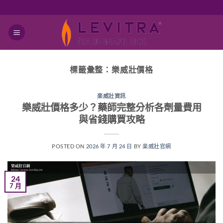
跳
轉
至
內
容
標籤彙整：
樂威壯價格
楽威壯資訊
樂威壯價格多少？藥師完整分析各劑量費用
與省錢購買攻略
POSTED ON
2026 年 7 月 24 日
BY
楽威壯官網
24
7 月