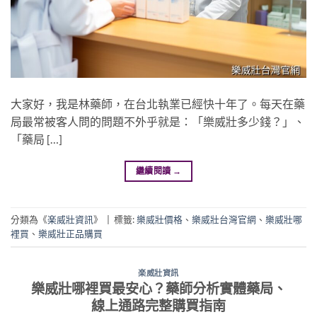
大家好，我是林藥師，在台北執業已經快十年了。每天在藥
局最常被客人問的問題不外乎就是：「樂威壯多少錢？」、
「藥局 […]
繼續閱讀
→
分類為《
楽威壯資訊
》
|
標籤:
樂威壯價格
、
樂威壯台灣官網
、
樂威壯哪
裡買
、
樂威壯正品購買
楽威壯資訊
樂威壯哪裡買最安心？藥師分析實體藥局、
線上通路完整購買指南