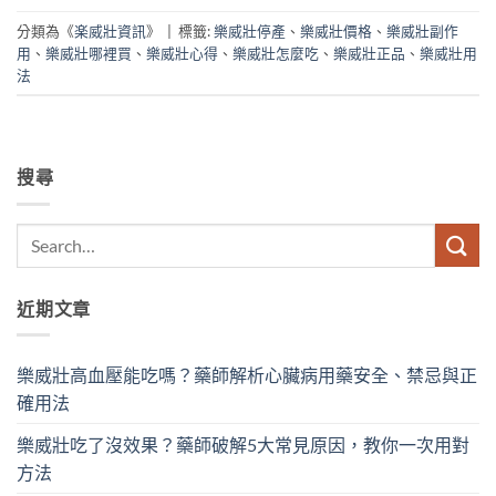
分類為《
楽威壯資訊
》
|
標籤:
樂威壯停產
、
樂威壯價格
、
樂威壯副作
用
、
樂威壯哪裡買
、
樂威壯心得
、
樂威壯怎麼吃
、
樂威壯正品
、
樂威壯用
法
搜尋
近期文章
樂威壯高血壓能吃嗎？藥師解析心臟病用藥安全、禁忌與正
確用法
樂威壯吃了沒效果？藥師破解5大常見原因，教你一次用對
方法