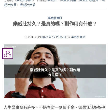
威壯效果
、
樂威壯無效
楽威壯資訊
樂威壯持久？是真的嗎？副作用有什麼？
POSTED ON
2022 年 12 月 15 日
BY
楽威壯官網
15
12 月
人生樂事總有許多，不過春宵一刻值千金，如果無法好好享