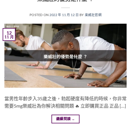
POSTED ON
2022 年 11 月 12 日
BY
楽威壯官網
12
11 月
當男性年齡步入35歲之後，勃起硬度有降低的時候，你非常
需要5mg樂威壯為你解決相關問題 🔥 立即購買正品 正品 […]
繼續閱讀
→