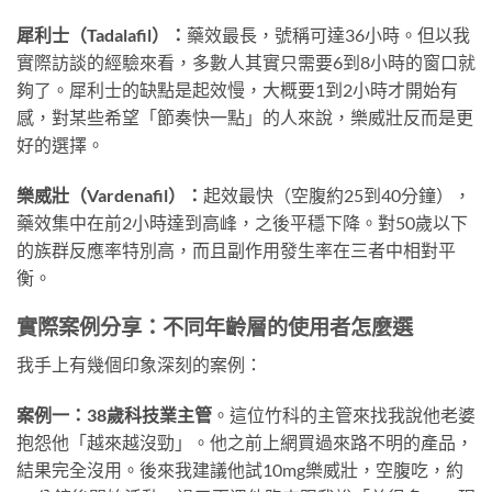
犀利士（Tadalafil）：
藥效最長，號稱可達36小時。但以我
實際訪談的經驗來看，多數人其實只需要6到8小時的窗口就
夠了。犀利士的缺點是起效慢，大概要1到2小時才開始有
感，對某些希望「節奏快一點」的人來說，樂威壯反而是更
好的選擇。
樂威壯（Vardenafil）：
起效最快（空腹約25到40分鐘），
藥效集中在前2小時達到高峰，之後平穩下降。對50歲以下
的族群反應率特別高，而且副作用發生率在三者中相對平
衡。
實際案例分享：不同年齡層的使用者怎麼選
我手上有幾個印象深刻的案例：
案例一：38歲科技業主管
。這位竹科的主管來找我說他老婆
抱怨他「越來越沒勁」。他之前上網買過來路不明的產品，
結果完全沒用。後來我建議他試10mg樂威壯，空腹吃，約