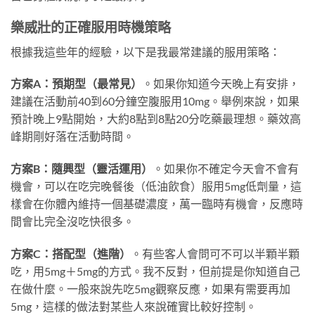
樂威壯的正確服用時機策略
根據我這些年的經驗，以下是我最常建議的服用策略：
方案A：預期型（最常見）
。如果你知道今天晚上有安排，
建議在活動前40到60分鐘空腹服用10mg。舉例來說，如果
預計晚上9點開始，大約8點到8點20分吃藥最理想。藥效高
峰期剛好落在活動時間。
方案B：隨興型（靈活運用）
。如果你不確定今天會不會有
機會，可以在吃完晚餐後（低油飲食）服用5mg低劑量，這
樣會在你體內維持一個基礎濃度，萬一臨時有機會，反應時
間會比完全沒吃快很多。
方案C：搭配型（進階）
。有些客人會問可不可以半顆半顆
吃，用5mg＋5mg的方式。我不反對，但前提是你知道自己
在做什麼。一般來說先吃5mg觀察反應，如果有需要再加
5mg，這樣的做法對某些人來說確實比較好控制。