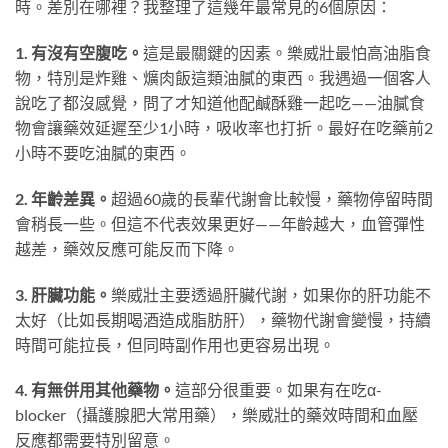
時。差別在哪裡？我整理了這幾年最常見的6個原因：
1. 有沒有空腹吃。
這是最關鍵的因素。樂威壯最怕高油脂食
物，特別是炸雞、爌肉飯這類油膩的東西。我遇過一個客人
說吃了都沒感覺，問了才知道他配鹹酥雞一起吃——油膩食
物會讓藥效延遲至少1小時，吸收率也打折。最好在吃藥前2
小時不要吃油膩的東西。
2. 年齡差異。
超過60歲的長輩代謝會比較慢，藥物停留時間
會稍長一些。但這不代表效果更好——年齡越大，血管彈性
越差，藥效反應可能反而下降。
3. 肝臟功能。
樂威壯主要透過肝臟代謝，如果你的肝功能不
太好（比如長期喝酒造成脂肪肝），藥物代謝會變慢，持續
時間可能拉長，但同時副作用也更容易出現。
4. 有無併用其他藥物。
這部分很重要。如果有在吃α-
blocker（攝護腺肥大常用藥），樂威壯的藥效時間和血壓
反應都需要特別留意。