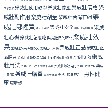
樂
樂威壯價格
樂威壯使用教學
樂威壯停產
下單教學
樂
威壯副作用
樂威壯劑量
樂威壯台灣官網
威壯哪裡買
樂威
樂威壯安全
樂威壯宅配
樂威壯官網購買
樂威壯效
壯心得
樂威壯怎麼吃
樂威壯持久時間
果
樂威壯正品
樂威壯正
樂威壯效果持續多久
樂威壯有效嗎
樂威
品購買
樂威壯無效
樂威壯正確吃法
樂威壯沒效
樂威壯沒效果
壯用法
樂威
樂威壯藥效時間
樂威壯線上訂購
樂威壯藥效
樂威壯訂購流程
樂威壯購買
男性健
壯評價
樂威壯頭痛
犀利士
樂威壯酒精
康
陽痿治療