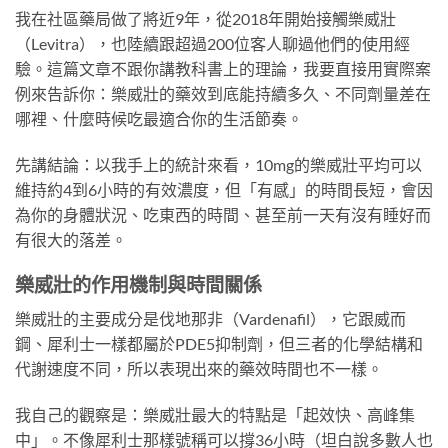
我在社區藥局做了將近9年，從2018年開始接觸樂威壯
（Levitra），也陸續跟超過200位客人聊過他們的使用經
驗。這篇文章不跟你講教科書上的理論，我要直接用實際案
例來告訴你：樂威壯的藥效到底能持續多久、不同劑量差在
哪裡、什麼時候吃最適合你的生活節奏。
先講結論：以我手上的統計來看，10mg的樂威壯平均可以
維持約4到6小時的有效濃度，但「有感」的時間長短，會因
為你的身體狀況、吃東西的時間、甚至前一天有沒有睡好而
有很大的落差。
樂威壯的作用機制與時間關係
樂威壯的主要成分是伐地那非（Vardenafil），它跟威而
鋼、犀利士一樣都屬於PDE5抑制劑，但三者的化學結構和
代謝速度不同，所以表現出來的藥效時間也不一樣。
我自己的觀察是：樂威壯最大的特點是「起效快、高峰集
中」。不像犀利士那樣號稱可以撐36小時（坦白說多數人也