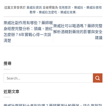
這篇文章發表於
楽威壯資訊
並被標籤為
伐地那非
、
樂威壯
、
樂威壯使用
教學
、
樂威壯怎麼吃
、
樂威壯效果
.
樂威壯副作用有哪些？藥師親
樂威壯可以喝酒嗎？藥師完整
身經歷完整分析：頭痛、臉紅
解析酒精對藥效的影響與安全
怎麼辦？8年實戰心得一次說
建議
清楚
搜尋
近期文章
樂威壯跟犀利士差別在哪？藥師實測比較藥效、持久度與副