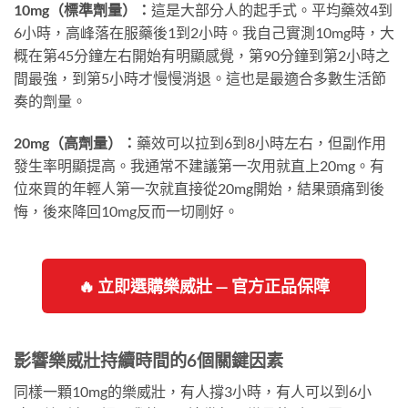
10mg（標準劑量）：
這是大部分人的起手式。平均藥效4到
6小時，高峰落在服藥後1到2小時。我自己實測10mg時，大
概在第45分鐘左右開始有明顯感覺，第90分鐘到第2小時之
間最強，到第5小時才慢慢消退。這也是最適合多數生活節
奏的劑量。
20mg（高劑量）：
藥效可以拉到6到8小時左右，但副作用
發生率明顯提高。我通常不建議第一次用就直上20mg。有
位來買的年輕人第一次就直接從20mg開始，結果頭痛到後
悔，後來降回10mg反而一切剛好。
🔥 立即選購樂威壯 — 官方正品保障
影響樂威壯持續時間的6個關鍵因素
同樣一顆10mg的樂威壯，有人撐3小時，有人可以到6小