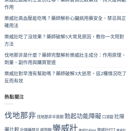
作用
樂威壯高血壓能吃嗎？藥師解析心臟病用藥安全、禁忌與正
確用法
樂威壯吃了沒效果？藥師破解5大常見原因，教你一次用對
方法
伐地那非是什麼？藥師完整解析樂威壯主成分：作用原理、
劑量、副作用與購買管道
樂威壯對早洩有幫助嗎？藥師破解3大迷思，這2種情況吃了
反而有效
熱點關注
伐地那非
勃起功能障礙
壯陽
伐地那非半衰期
口溶錠
樂威壯
藥比較
壯陽藥禁忌
威而鋼
樂威壯PTT
樂威壯40mg
樂威壯