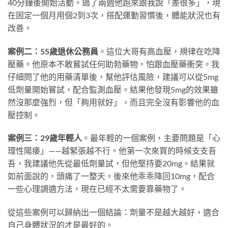
40分鐘後開始活動。過了兩週他跑來跟我說「差很多」，現
在固定一個月用個2到3次，搭配運動習慣後，體能狀況也有
改善。
案例二：55歲退休公務員
。這位大哥有高血壓，規律在吃降
壓藥。他原本不敢嘗試任何助勃藥物，怕跟血壓藥衝突。我
仔細問了他的用藥清單後，幫他評估風險，建議可以從5mg
低劑量開始嘗試，配合監測血壓。結果他發現5mg的效果雖
然沒那麼強烈，但「夠用就好」，而且完全沒有影響他的血
壓控制。
案例三：29歲年輕人
。最年輕的一個案例，主要問題是「心
理性陽痿」——越緊張越不行。他第一次來買的時候支支吾
吾，我建議他先從最低劑量試，但他堅持要20mg。結果就
如前面說的，頭痛了一整天。後來他乖乖降回10mg，配合
一些心理調適方法，現在已經不太需要靠藥物了。
從這些案例可以歸納出一個結論：劑量不是越大越好，適合
自己身體狀況的才是最好的。