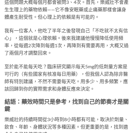
這個問題大概每個月都會被問3、4次。首先，樂威壯不會產
生生理上的藥物依賴——它不像安眠藥或止痛藥那樣會讓身
體產生耐受性。但心理上的依賴是有可能的。
我有一位客人，他吃了半年之後發現自己「不吃就不太有信
心」，這個就是心理依賴。後來我建議他慢慢降低使用頻
率，從每週2次降到每週1次，再降到有需要再用，大概又過
了兩個月才調整回來。
至於能不能每天吃？臨床研究顯示每天5mg的低劑量方案是
可行的（有些國家有核准每日用藥），但我個人認為除非醫
師有特別建議，不然不需要每天吃。用多少、用多頻繁，應
該回歸到你的實際需求和身體反應來決定。
結語：藥效時間只是參考，找到自己的節奏才是關
鍵
樂威壯的持續時間從3小時到8小時都有可能，取決於劑量、
飲食、年齡、身體狀況等多種因素。但更重要的是，找到適