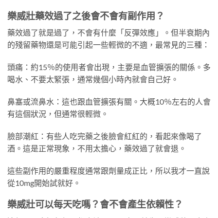
樂威壯藥效過了之後會不會有副作用？
藥效過了就是過了，不會有什麼「反彈效應」。但半衰期內
的殘留藥物還是可能引起一些輕微的不適，最常見的三種：
頭痛：約15％的使用者會出現，主要是血管擴張的關係。多
喝水、不要太緊張，通常幾個小時內就會自己好。
鼻塞或流鼻水：這也跟血管擴張有關。大概10％左右的人會
有這個狀況，但通常很輕微。
臉部潮紅：有些人吃完藥之後臉會紅紅的，看起來像喝了
酒。這是正常現象，不用太擔心，藥效過了就會退。
這些副作用的嚴重程度通常跟劑量成正比，所以我才一直說
從10mg開始試就好。
樂威壯可以每天吃嗎？會不會產生依賴性？