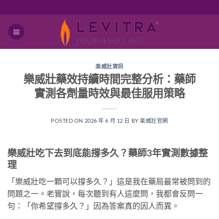
跳
轉
至
內
容
楽威壯資訊
樂威壯藥效持續時間完整分析：藥師
實測各劑量時效與最佳服用策略
POSTED ON
2026 年 6 月 12 日
BY
楽威壯官網
樂威壯吃下去到底能撐多久？藥師3年實測數據整
理
「樂威壯吃一顆可以撐多久？」這是我在藥局最常被問到的
問題之一。老實說，每次聽到有人這麼問，我都會反問一
句：「你希望撐多久？」因為答案真的因人而異。