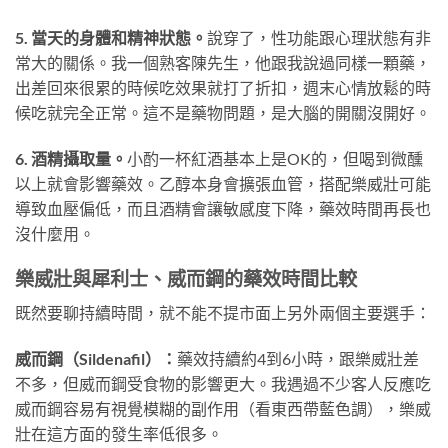
5. 當天的身體和精神狀態。
說穿了，性功能跟心理狀態有非
常大的關係。我一個熟客陳先生，他跟我說過同樣一顆藥，
出差回來很累的時候吃效果就打了折扣，週末心情放鬆的時
候吃就完全正常。這不是藥物問題，是大腦的開關沒開好。
6. 酒精攝取量。
小酌一杯紅酒基本上是OK的，但喝到微醺
以上就會影響藥效。乙醇本身會擴張血管，搭配樂威壯可能
導致血壓偏低，而且酒精會讓敏感度下降，藥效時間再長也
沒什麼用。
樂威壯與犀利士、威而鋼的藥效時間比較
既然要聊持續時間，就不能不提市面上另外兩個主要選手：
威而鋼（Sildenafil）：
藥效持續約4到6小時，跟樂威壯差
不多，但威而鋼受食物的影響更大。我遇過不少客人反應吃
威而鋼容易有視覺模糊的副作用（看東西帶藍色調），樂威
壯在這方面的發生率低很多。