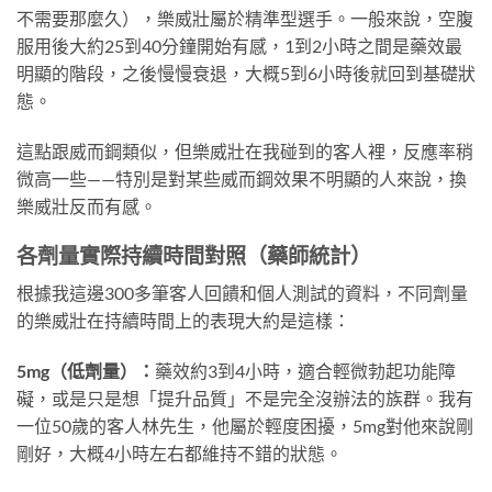
不需要那麼久），樂威壯屬於精準型選手。一般來說，空腹
服用後大約25到40分鐘開始有感，1到2小時之間是藥效最
明顯的階段，之後慢慢衰退，大概5到6小時後就回到基礎狀
態。
這點跟威而鋼類似，但樂威壯在我碰到的客人裡，反應率稍
微高一些——特別是對某些威而鋼效果不明顯的人來說，換
樂威壯反而有感。
各劑量實際持續時間對照（藥師統計）
根據我這邊300多筆客人回饋和個人測試的資料，不同劑量
的樂威壯在持續時間上的表現大約是這樣：
5mg（低劑量）：
藥效約3到4小時，適合輕微勃起功能障
礙，或是只是想「提升品質」不是完全沒辦法的族群。我有
一位50歲的客人林先生，他屬於輕度困擾，5mg對他來說剛
剛好，大概4小時左右都維持不錯的狀態。