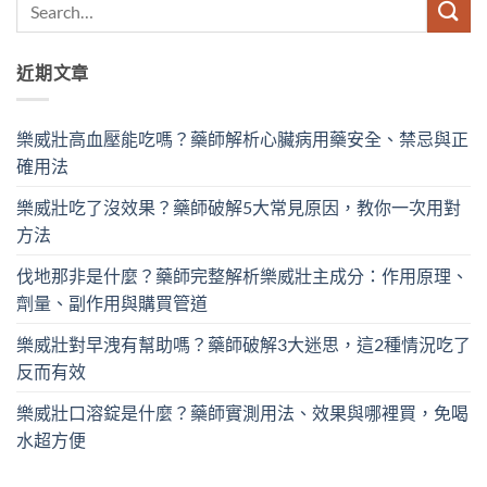
近期文章
樂威壯高血壓能吃嗎？藥師解析心臟病用藥安全、禁忌與正
確用法
樂威壯吃了沒效果？藥師破解5大常見原因，教你一次用對
方法
伐地那非是什麼？藥師完整解析樂威壯主成分：作用原理、
劑量、副作用與購買管道
樂威壯對早洩有幫助嗎？藥師破解3大迷思，這2種情況吃了
反而有效
樂威壯口溶錠是什麼？藥師實測用法、效果與哪裡買，免喝
水超方便