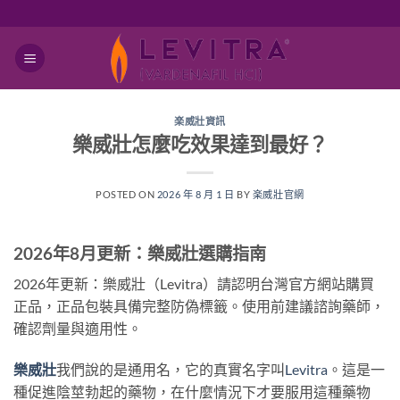
跳
轉
至
內
容
楽威壯資訊
樂威壯怎麼吃效果達到最好？
POSTED ON
2026 年 8 月 1 日
BY
楽威壯官網
2026年8月更新：樂威壯選購指南
2026年更新：樂威壯（Levitra）請認明台灣官方網站購買
正品，正品包裝具備完整防偽標籤。使用前建議諮詢藥師，
確認劑量與適用性。
樂威壯
我們說的是通用名，它的真實名字叫
Levitra
。這是一
種促進陰莖勃起的藥物，在什麼情況下才要服用這種藥物