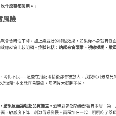
，吃什麼藥都沒用。
」
實風險
壓就會暫時性下降，加上樂威壯的降壓效果，如果你本身就有低
加效應就會比較明顯。
症狀包括：站起來會頭暈、視線模糊、嚴
、消化不良——這些在搭配酒精後都會被放大。我觀察到最常見
你吃樂威壯本來就容易頭痛，喝酒後大概跑不掉。
，結果反而讓勃起品質變差。
酒精對勃起功能影響有兩層：第一
層面，敏感度下降，刺激傳導變慢。兩種加在一起，明明吃了藥