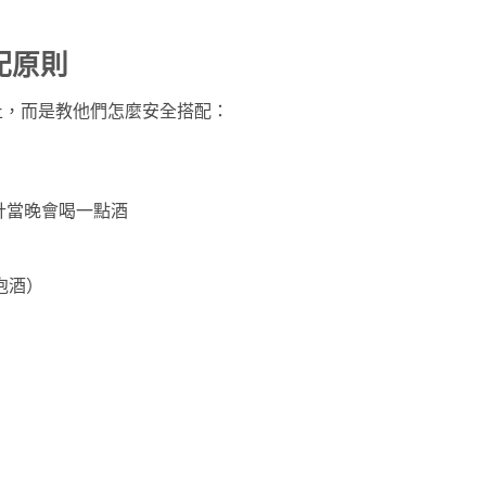
配原則
止，而是教他們怎麼安全搭配：
計當晚會喝一點酒
泡酒）