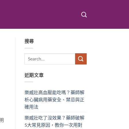
搜尋
近期文章
樂威壯高血壓能吃嗎？藥師解
析心臟病用藥安全、禁忌與正
確用法
樂威壯吃了沒效果？藥師破解
明
5大常見原因，教你一次用對