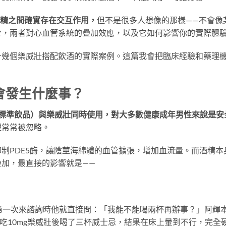
l）和酒精之間確實存在交互作用，
但不是很多人想像的那樣——不會像
於，兩者對心血管系統的疊加效應，以及它如何影響你的實際體
十幾個樂威壯搭配飲酒的實際案例。這篇我會把臨床經驗和藥理
會發生什麼事？
杯標準飲品）與樂威壯同時使用，對大多數健康成年男性來說是安
裡常常被忽略。
制PDE5酶，讓陰莖海綿體的血管擴張，增加血流量。而酒精本
加，最直接的影響就是——
第一次來諮詢時他就直接問：「我能不能喝兩杯再辦事？」阿輝
次他吃10mg樂威壯後喝了三杯威士忌，結果在床上暈到不行，完全