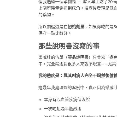
但我遇過一個案例是——客人早上吃了20
上廁所時暈倒撞到床角。檢查後發現是低血
的藥物。
所以關鍵還是在
初始劑量
。如果你吃的是5
保守一點比較好。
那些說明書沒寫的事
樂威壯的仿單（藥品說明書）只會寫「避
中，完全禁酒對很多人來說不現實——尤
我的態度是：與其叫病人完全不喝然後偷
這幾年我處理過的案例中，真正因為樂威
本身有心血管疾病但沒說
一次喝超過半瓶烈酒