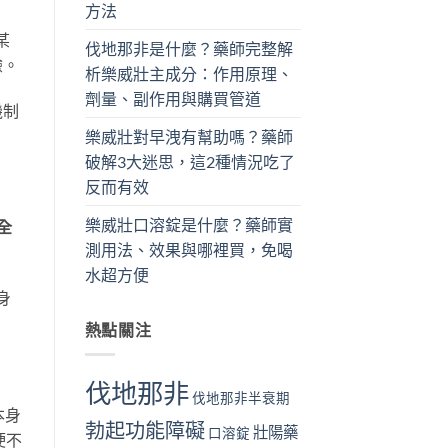
方法
某
伐地那非是什麼？藥師完整解
驗。
析樂威壯主成分：作用原理、
劑量、副作用與購買管道
機制
樂威壯對早洩有幫助嗎？藥師
破解3大迷思，這2種情況吃了
反而有效
樂威壯口溶錠是什麼？藥師實
全
測用法、效果與哪裡買，免喝
水超方便
身
熱點關注
伐地那非
伐地那非半衰期
本身
勃起功能障礙
壯陽藥
口溶錠
硬不