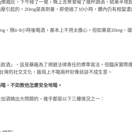
mg樂威壯，下午睡了一覺，晚上去聚會喝了幾杯調酒，結果半夜
壓引起的。20mg是高劑量，即使過了10小時，體內仍有相當濃
mg，隔6-8小時後喝酒，基本上不用太擔心。但如果是20mg，
免飲酒」，這是藥廠為了規避法律責任的標準寫法。但臨床實際
其台灣的社交文化，飯局上不喝兩杯好像就談不成生意。
偷喝，不如教他怎麼安全地喝。
壯加酒精出大問題的，幾乎都是以下三種情況之一：