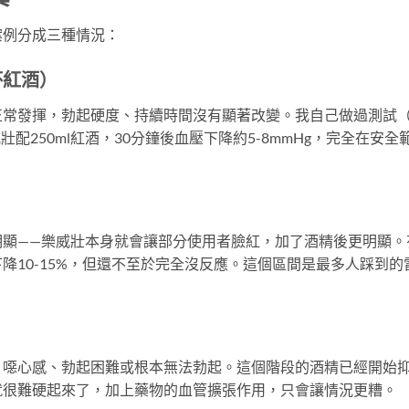
案例分成三種情況：
杯紅酒）
正常發揮，勃起硬度、持續時間沒有顯著改變。我自己做過測試
配250ml紅酒，30分鐘後血壓下降約5-8mmHg，完全在安全
明顯——樂威壯本身就會讓部分使用者臉紅，加了酒精後更明顯。
降10-15%，但還不至於完全沒反應。這個區間是最多人踩到的
、噁心感、勃起困難或根本無法勃起。這個階段的酒精已經開始
就很難硬起來了，加上藥物的血管擴張作用，只會讓情況更糟。