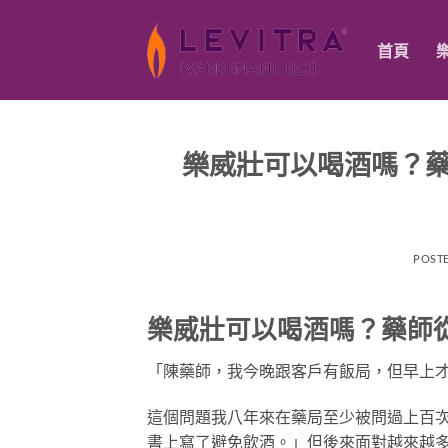
跳
轉
首頁
至
內
容
樂威壯可以喝酒嗎？
POST
樂威壯可以喝酒嗎？藥師
「陳藥師，我今晚跟客戶有飯局，但早上
這個問題我八年來在藥局至少被問過上百
書上寫了避免飲酒。」但後來面對越來越