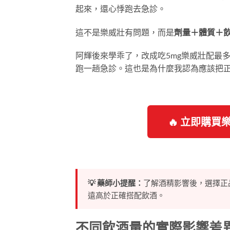
起來，還心悸跑去急診。
這不是樂威壯有問題，而是
劑量＋體質＋
阿輝後來學乖了，改成吃5mg樂威壯配最
跑一趟急診。這也是為什麼我認為應該把
🔥 立即購買
💡 藥師小提醒：
了解酒精影響後，選擇正
遠高於正確搭配飲酒。
不同飲酒量的實際影響差