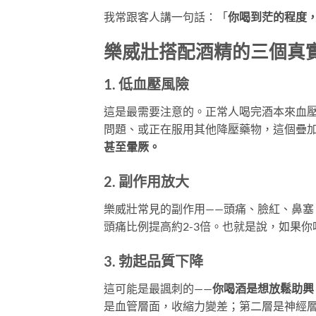
我常跟客人講一句話：「
你喝到茫的程度
樂威壯搭配酒精的三個真
1. 低血壓風險
這是最需要注意的。正常人喝完酒本來血
問題、或正在服用其他降壓藥物，這個疊
甚至暈厥。
2. 副作用放大
樂威壯常見的副作用——頭痛、臉紅、鼻塞
頭痛比例提高約2-3倍。也就是說，如果
3. 勃起品質下降
這可能是最諷刺的——
你喝酒是想放鬆助興
是血管層面，收縮力變差；第二層是神經