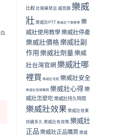
樂威
比較
壯陽藥禁忌
威而鋼
壯
樂
樂威壯PTT
樂威壯下單教學
威壯使用教學
樂威壯停產
用白
樂威壯副
樂威壯價格
作用
樂威壯劑量
樂威
樂威壯哪
壯台灣官網
裡買
樂威壯安全
樂威壯宅配
樂威壯心得
樂
樂威壯官網購買
威壯怎麼吃
樂威壯持久時間
樂威壯效果
樂威壯效果
樂威壯
持續多久
樂威壯有效嗎
正品
樂威壯正品購買
樂威