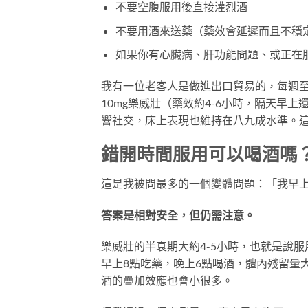
不要空腹服用後直接灌烈酒
不要用酒來送藥（藥效會延遲而且不穩
如果你有心臟病、肝功能問題、或正在
我有一位老客人是做進出口貿易的，每週
10mg樂威壯（藥效約4-6小時，隔天早
響社交，床上表現也維持在八九成水準。
錯開時間服用可以喝酒嗎
這是我被問最多的一個變體問題：「我早
答案是相對安全，但仍需注意。
樂威壯的半衰期大約4-5小時，也就是說服
早上8點吃藥，晚上6點喝酒，體內殘留量大
酒的疊加效應也會小很多。