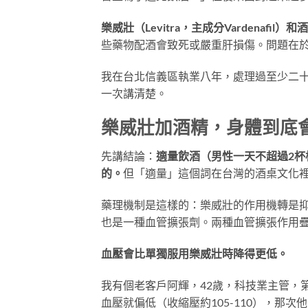
樂威壯（Levitra，主成分Vardenafi
些藥物配酒會致死或嚴重肝損傷。問題在
我在台北信義區執業八年，處理過至少二
一次講清楚。
樂威壯加酒精，身體到底
先講結論：
適量飲酒（男性一天不超過2
的。
但「適量」這個詞在台灣的酒桌文化
藥理機制是這樣的：樂威壯的作用機轉是抑
也是一種血管擴張劑。兩種血管擴張作用疊
血壓會比單獨服用樂威壯時降得更低。
我有個老客戶阿輝，42歲，科技業主管，
血壓就偏低（收縮壓約105-110），那