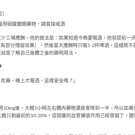
定）
服用硝酸鹽類藥物，請直接戒酒
至少三場應酬。他的做法是：如果知道今晚要喝酒，他就提前一
上還有部分殘留效果），然後當天應酬時只喝1-2杯啤酒。這樣既不
這就是了解自己身體之後的聰明用法。
？
上吃藥，晚上才喝酒，這樣安全嗎？」
用10mg後，大概5小時左右體內藥物濃度會降到一半。所以如果
概只剩最初的10-20%。這個量的血管擴張作用已經很弱了，跟