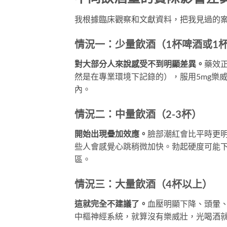
我根據臨床觀察和文獻資料，把我見過的
情況一：少量飲酒（1杯啤酒或1
對大部分人來說感受不到明顯差異。
藥效
然是在專業環境下記錄的），服用5mg樂威壯
內。
情況二：中量飲酒（2-3杯）
開始出現疊加效應。
臉部潮紅會比平時更
些人會感覺心跳稍微加快。勃起硬度可能下
區。
情況三：大量飲酒（4杯以上）
這就完全不建議了。
血壓明顯下降、頭暈
中樞神經系統，就算沒有樂威壯，光喝酒