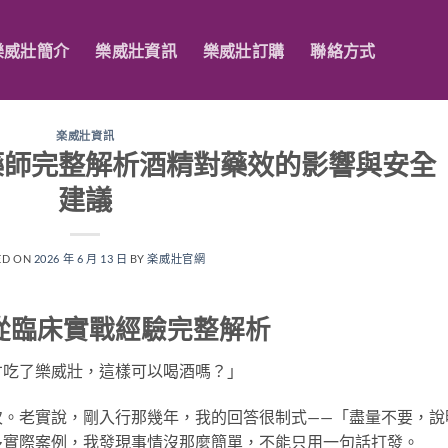
樂威壯簡介
樂威壯資訊
樂威壯訂購
聯絡方式
楽威壯資訊
藥師完整解析酒精對藥效的影響與安全
建議
ED ON
2026 年 6 月 13 日
BY
楽威壯官網
從臨床實戰經驗完整解析
才吃了樂威壯，這樣可以喝酒嗎？」
次。老實說，剛入行那幾年，我的回答很制式——「盡量不要，說
多實際案例，我發現事情沒那麼簡單，不能只用一句話打發。