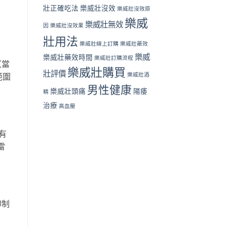
壯正確吃法
樂威壯沒效
樂威壯沒效原
樂威
樂威壯無效
因
樂威壯沒效果
壯用法
樂威壯線上訂購
樂威壯藥效
樂威
樂威壯藥效時間
樂威壯訂購流程
（當
樂威壯購買
壯評價
樂威壯酒
範圍
男性健康
樂威壯頭痛
陽痿
精
治療
高血壓
有
雷
抑制