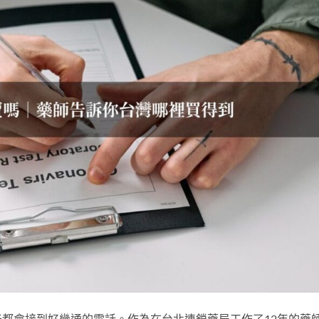
都會接到好幾通的電話。作為在台北連鎖藥局工作了12年的藥