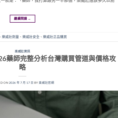
之一就是：「藥師，我打算跟另一半那個，樂威壯應該多久以前
繼續閱讀
→
、
樂威壯劑量
、
樂威壯安全
、
樂威壯正品購買
楽威壯資訊
26藥師完整分析台灣購買管道與價格攻
略
ED ON
2026 年 7 月 17 日
BY
楽威壯官網