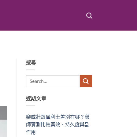
搜尋
近期文章
樂威壯跟犀利士差別在哪？藥
師實測比較藥效、持久度與副
作用