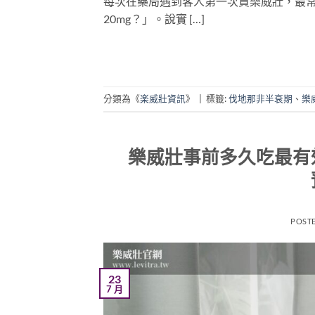
每次在藥局遇到客人第一次買樂威壯，最常
20mg？」。說實 […]
分類為《
楽威壯資訊
》
|
標籤:
伐地那非半衰期
、
樂
樂威壯事前多久吃最有
POST
23
7 月